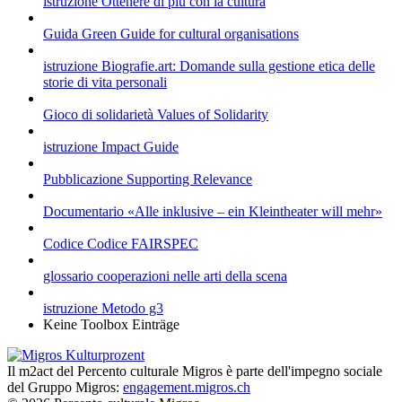
istruzione
Ottenere di più con la cultura
Guida
Green Guide for cultural organisations
istruzione
Biografie.art: Domande sulla gestione etica delle
storie di vita personali
Gioco di solidarietà
Values of Solidarity
istruzione
Impact Guide
Pubblicazione
Supporting Relevance
Documentario
«Alle inklusive – ein Kleintheater will mehr»
Codice
Codice FAIRSPEC
glossario
cooperazioni nelle arti della scena
istruzione
Metodo g3
Keine Toolbox Einträge
Il m2act del Percento culturale Migros è parte dell'impegno sociale
del Gruppo Migros:
engagement.migros.ch