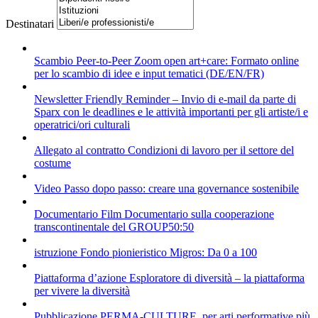
Destinatari
Scambio Peer-to-Peer
Zoom open art+care: Formato online
per lo scambio di idee e input tematici (DE/EN/FR)
Newsletter
Friendly Reminder – Invio di e-mail da parte di
Sparx con le deadlines e le attività importanti per gli artiste/i e
operatrici/ori culturali
Allegato al contratto
Condizioni di lavoro per il settore del
costume
Video
Passo dopo passo: creare una governance sostenibile
Documentario
Film Documentario sulla cooperazione
transcontinentale del GROUP50:50
istruzione
Fondo pionieristico Migros: Da 0 a 100
Piattaforma d’azione
Esploratore di diversità – la piattaforma
per vivere la diversità
Pubblicazione
PERMA-CULTURE, per arti performative più