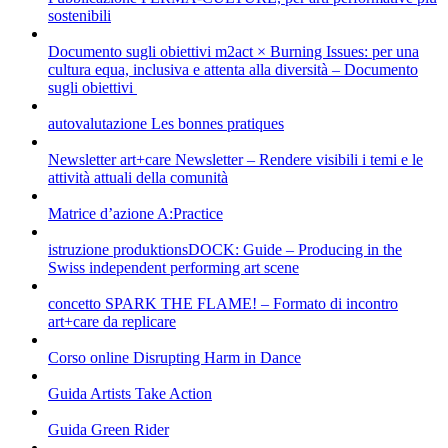
sostenibili
Documento sugli obiettivi
m2act × Burning Issues: per una
cultura equa, inclusiva e attenta alla diversità – Documento
sugli obiettivi
autovalutazione
Les bonnes pratiques
Newsletter
art+care Newsletter – Rendere visibili i temi e le
attività attuali della comunità
Matrice d’azione
A:Practice
istruzione
produktionsDOCK: Guide – Producing in the
Swiss independent performing art scene
concetto
SPARK THE FLAME! – Formato di incontro
art+care da replicare
Corso online
Disrupting Harm in Dance
Guida
Artists Take Action
Guida
Green Rider