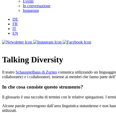
Eventi
In conversazione
Instagram
DE
FR
IT
EN
Talking Diversity
Il teatro
Schauspielhaus di Zurigo
comunica utilizzando un linguaggio c
collaboratrici e i collaboratori, insieme ai membri che fanno parte del
In che cosa consiste questo strumento?
Il glossario è una raccolta di termini con le relative spiegazioni. I te
Alcune parole provengono dall’area linguistica statunitense e non hann
utilizzati.