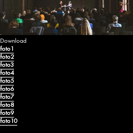
Previous
Next
Download
foto1
foto2
foto3
foto4
foto5
foto6
foto7
foto8
foto9
foto10