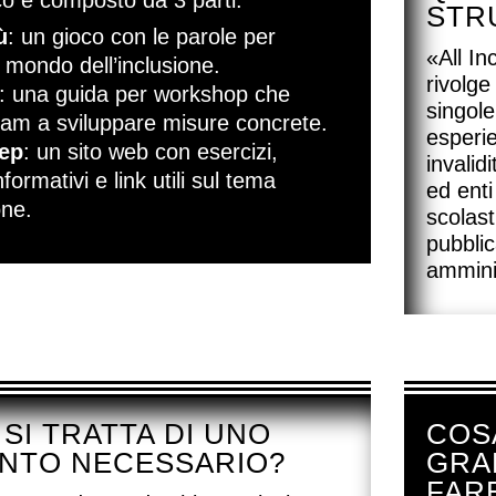
ico è composto da 3 parti.
STR
ù
: un gioco con le parole per
«All In
l mondo dell’inclusione.
rivolge
: una guida per workshop che
singol
team a sviluppare misure concrete.
esperie
tep
: un sito web con esercizi,
invalid
formativi e link utili sul tema
ed enti 
one.
scolast
pubbli
ammini
SI TRATTA DI UNO
COSA
NTO NECESSARIO?
GRA
FAR