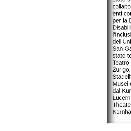
collab
enti co
per la 
Disabil
l’Inclu
dell’Un
San Gal
stato t
Teatro
Zurigo,
Stadelh
Musei 
dal Ku
Lucern
Theate
Kornha