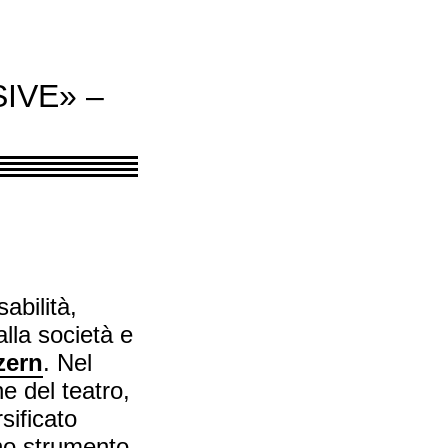
IVE» –
abilità,
lla società e
zern
. Nel
e del teatro,
sificato
uno strumento