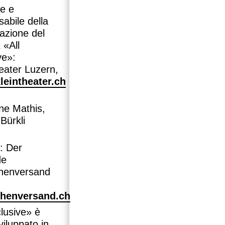
re e
abile della
azione del
 «All
ve»:
eater Luzern,
eintheater.ch
ne Mathis,
Bürkli
: Der
de
henversand
,
henversand.ch
clusive» è
viluppato in