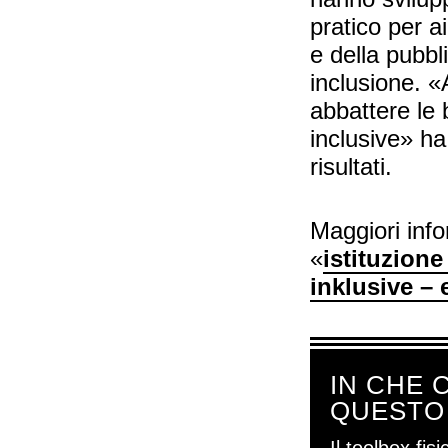
pratico per ai
e della pubb
inclusione. «
abbattere le 
inclusive» ha
risultati.
Maggiori info
«
istituzione
inklusive – 
IN CHE 
QUESTO