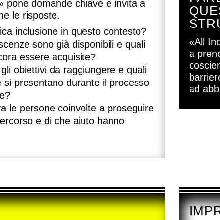
e» pone domande chiave e invita a
QUE
me le risposte.
STR
ica inclusione in questo contesto?
«All In
cenze sono già disponibili e quali
a pren
ora essere acquisite?
coscien
gli obiettivi da raggiungere e quali
barrier
e si presentano durante il processo
ad abba
ne?
a le persone coinvolte a proseguire
percorso e di che aiuto hanno
IMP