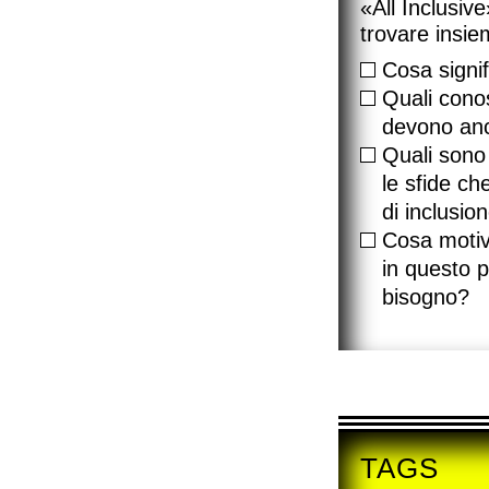
«All Inclusiv
trovare insie
Cosa signif
Quali conos
devono anc
Quali sono 
le sfide ch
di inclusio
Cosa motiv
in questo 
bisogno?
TAGS