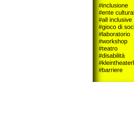
#inclusione
#ente cultura
#all inclusive
#gioco di soc
#laboratorio
#workshop
#teatro
#disabilità
#kleintheater
#barriere