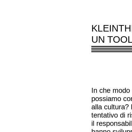
KLEINTH
UN TOOL
In che modo n
possiamo cont
alla cultura?
tentativo di 
il responsabi
hanno svilupp