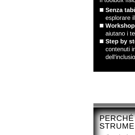
Il toolbox fis
Senza tab
esplorare i
Workshop
aiutano i 
Step by s
contenuti in
dell’inclusi
PERCHÉ 
STRUME