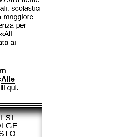
li, scolastici
na maggiore
tenza per
«All
ato ai
rn
«
Alle
li qui.
I SI
OLGE
STO