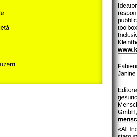
Ideato
le
respons
pubblic
ietà
toolbox
Inclusi
Kleinth
www.kl
luzern
Fabien
Janine 
Editore
gesun
Mensc
GmbH
mensc
«All In
stato s