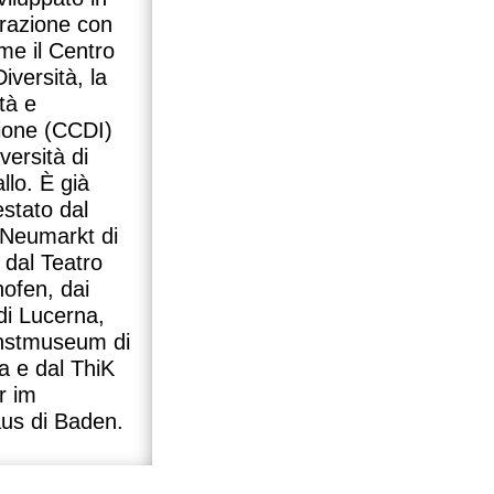
orazione con
me il Centro
Diversità, la
ità e
sione (CCDI)
iversità di
lo. È già
estato dal
 Neumarkt di
 dal Teatro
ofen, dai
di Lucerna,
nstmuseum di
a e dal ThiK
r im
us di Baden.