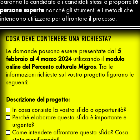
Saranno le candidate e i candidati stessi a proporre
le
persone esperte
nonché gli strumenti e i metodi che
intendono utilizzare per affrontare il processo.
COSA DEVE CONTENERE UNA RICHIESTA?
Le domande possono essere presentate dal
5
febbraio al 4 marzo 2024
utilizzando il
modulo
online del Percento culturale Migros
. Tra le
informazioni richieste sul vostro progetto figurano le
seguenti:
Descrizione del progetto:
In cosa consiste la vostra sfida o opportunità?
Perché elaborare questa sfida è importante e
urgente?
Come intendete affrontare questa sfida? Cosa
state pianificando?