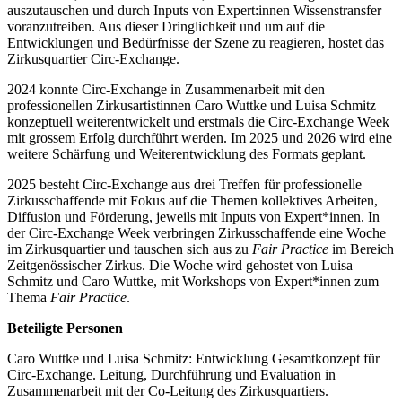
auszutauschen und durch Inputs von Expert:innen Wissenstransfer
voranzutreiben. Aus dieser Dringlichkeit und um auf die
Entwicklungen und Bedürfnisse der Szene zu reagieren, hostet das
Zirkusquartier Circ-Exchange.
2024 konnte Circ-Exchange in Zusammenarbeit mit den
professionellen Zirkusartistinnen Caro Wuttke und Luisa Schmitz
konzeptuell weiterentwickelt und erstmals die Circ-Exchange Week
mit grossem Erfolg durchführt werden. Im 2025 und 2026 wird eine
weitere Schärfung und Weiterentwicklung des Formats geplant.
2025 besteht Circ-Exchange aus drei Treffen für professionelle
Zirkusschaffende mit Fokus auf die Themen kollektives Arbeiten,
Diffusion und Förderung, jeweils mit Inputs von Expert*innen. In
der Circ-Exchange Week verbringen Zirkusschaffende eine Woche
im Zirkusquartier und tauschen sich aus zu
Fair Practice
im Bereich
Zeitgenössischer Zirkus. Die Woche wird gehostet von Luisa
Schmitz und Caro Wuttke, mit Workshops von Expert*innen zum
Thema
Fair Practice
.
Beteiligte Personen
Caro Wuttke und Luisa Schmitz: Entwicklung Gesamtkonzept für
Circ-Exchange. Leitung, Durchführung und Evaluation in
Zusammenarbeit mit der Co-Leitung des Zirkusquartiers.