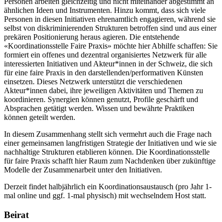
Personen arbeiten gleichzeitig und nicht miteinander abgestimmt an
ähnlichen Ideen und Instrumenten. Hinzu kommt, dass sich viele
Personen in diesen Initiativen ehrenamtlich engagieren, während sie
selbst von diskriminierenden Strukturen betroffen sind und aus einer
prekären Positionierung heraus agieren. Die entstehende
«Koordinationsstelle Faire Praxis» möchte hier Abhilfe schaffen: Sie
formiert ein offenes und dezentral organisiertes Netzwerk für alle
interessierten Initiativen und Akteur*innen in der Schweiz, die sich
für eine faire Praxis in den darstellenden/performativen Künsten
einsetzen. Dieses Netzwerk unterstützt die verschiedenen
Akteur*innen dabei, ihre jeweiligen Aktivitäten und Themen zu
koordinieren. Synergien können genutzt, Profile geschärft und
Absprachen getätigt werden. Wissen und bewährte Praktiken
können geteilt werden.
In diesem Zusammenhang stellt sich vermehrt auch die Frage nach
einer gemeinsamen langfristigen Strategie der Initiativen und wie sie
nachhaltige Strukturen etablieren können. Die Koordinationsstelle
für faire Praxis schafft hier Raum zum Nachdenken über zukünftige
Modelle der Zusammenarbeit unter den Initiativen.
Derzeit findet halbjährlich ein Koordinationsaustausch (pro Jahr 1-
mal online und ggf. 1-mal physisch) mit wechselndem Host statt.
Beirat