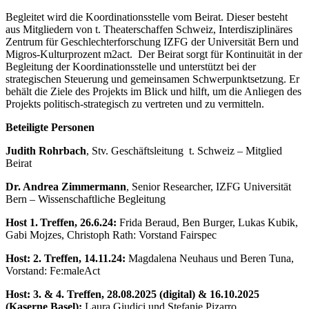
Begleitet wird die Koordinationsstelle vom Beirat. Dieser besteht
aus Mitgliedern von t. Theaterschaffen Schweiz, Interdisziplinäres
Zentrum für Geschlechterforschung IZFG der Universität Bern und
Migros-Kulturprozent m2act. Der Beirat sorgt für Kontinuität in der
Begleitung der Koordinationsstelle und unterstützt bei der
strategischen Steuerung und gemeinsamen Schwerpunktsetzung. Er
behält die Ziele des Projekts im Blick und hilft, um die Anliegen des
Projekts politisch-strategisch zu vertreten und zu vermitteln.
Beteiligte Personen
Judith Rohrbach
, Stv. Geschäftsleitung t. Schweiz – Mitglied
Beirat
Dr. Andrea Zimmermann
, Senior Researcher, IZFG Universität
Bern – Wissenschaftliche Begleitung
Host 1. Treffen, 26.6.24:
Frida Beraud, Ben Burger, Lukas Kubik,
Gabi Mojzes, Christoph Rath: Vorstand Fairspec
Host: 2. Treffen, 14.11.24:
Magdalena Neuhaus und Beren Tuna,
Vorstand: Fe:maleAct
Host: 3. & 4. Treffen, 28.08.2025 (digital) & 16.10.2025
(Kaserne Basel):
Laura Giudici und Stefanie Pizarro,