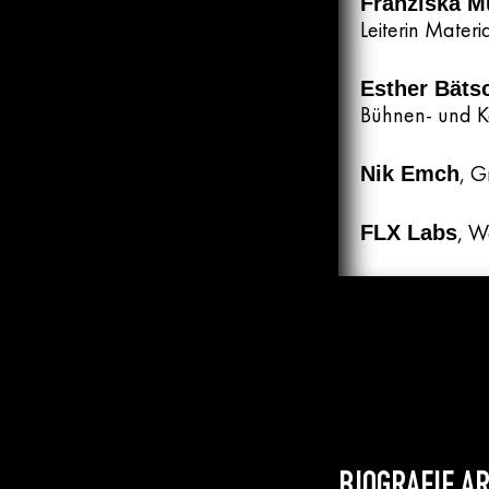
Franziska M
Leiterin Materi
Esther Bät
Bühnen- und K
, G
Nik Emch
,
W
FLX Labs