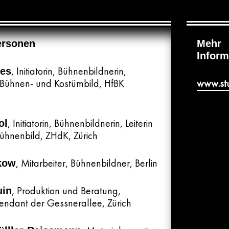
Personen
Mehr
Inform
, Initiatorin
, Bühnenbildnerin,
nes
r Bühnen- und Kostümbild, HfBK
www.
st
, Initiatorin
, Bühnenbildnerin, Leiterin
ol
ühnenbild, ZHdK, Zürich
, Mitarbeiter
, Bühnenbildner, Berlin
kow
, Produktion und Beratung,
uin
endant der Gessnerallee, Zürich