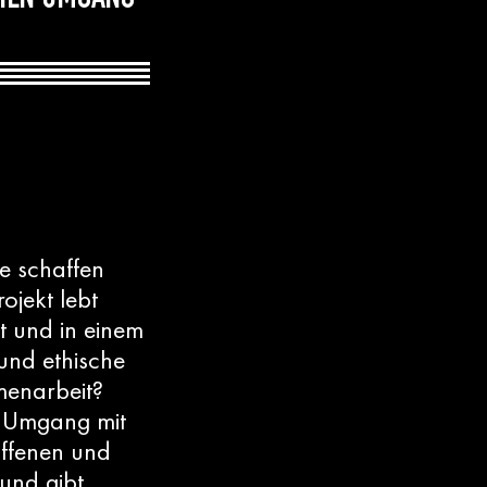
CHEN UMGANG
e schaffen
ojekt lebt
t und in einem
und ethische
menarbeit?
n Umgang mit
offenen und
 und gibt