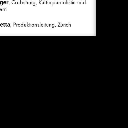
, Co-Leitung, Kulturjournalistin und
eger
ern
, Produktionsleitung, Zürich
etta