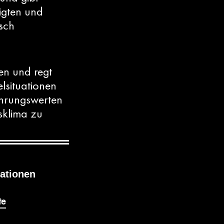
ligten und
isch
en und regt
lsituationen
ahrungswerten
tsklima zu
ationen
te