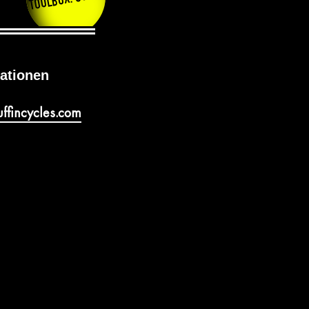
TOOLBOX: STUFF
ationen
uff
incycles.com