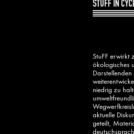
STUFF IN CY
StuFF erwirkt
ökologisches 
Darstellenden
weiterentwicke
niedrig zu hal
umweltfreundl
Wegwerfkreisl
aktuelle Disku
geteilt, Mater
deutschsprach