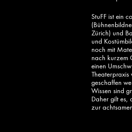
StuFF ist ein 
(Bühnenbildner
Zürich) und B
und Kostümbil
noch mit Mater
nach kurzem G
einen Umschwu
Theaterpraxis
geschaffen we
Wissen sind gr
Daher gilt es,
zur achtsamen