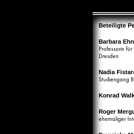
Beteiligte 
Barbara Eh
Professorin fü
Dresden
Nadia Fistar
Studiengang B
Konrad Wal
Roger Merg
ehemaliger Int