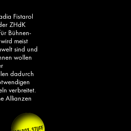
dia Fistarol
n der ZHdK
für Bühnen-
wird meist
mwelt sind und
nnen wollen
er
llen dadurch
otwendigen
ln verbreitet.
me Allianzen