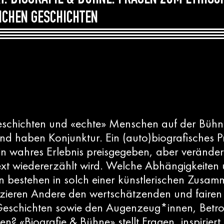
RT: BIOGRAFIE & BÜHNE. FRAGEN ZUM ETHIS
ICHEN GESCHICHTEN
eschichten und «echte» Menschen auf der Bühn
und haben Konjunktur. Ein (auto)biografisches Pr
n wahres Erlebnis preisgegeben, aber veränder
xt wiedererzählt wird. Welche Abhängigkeiten 
n bestehen in solch einer künstlerischen Zusam
izieren Andere den wertschätzenden und faire
 Geschichten sowie den Augenzeug*innen, Betr
n? «Biografie & Bühne» stellt Fragen, inspiriert