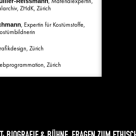
, Materialexpertin,
ülller-Reissmann
alarchiv, ZHdK, Zürich
, Expertin für Kostümstoffe,
schmann
ostümbildnerin
rafikdesign
, Zürich
ebprogrammation
, Zürich