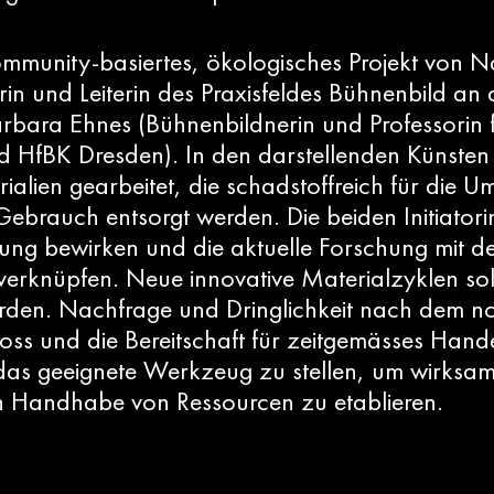
community-basiertes, ökologisches Projekt von Na
in und Leiterin des Praxisfeldes Bühnenbild a
arbara Ehnes (Bühnenbildnerin und Professorin 
d HfBK Dresden). In den darstellenden Künsten 
ialien gearbeitet, die schadstoffreich für die U
ebrauch entsorgt werden. Die beiden Initiatori
ng bewirken und die aktuelle Forschung mit d
 verknüpfen. Neue innovative Materialzyklen so
rden. Nachfrage und Dringlichkeit nach dem n
oss und die Bereitschaft für zeitgemässes Hande
 das geeignete Werkzeug zu stellen, um wirksa
 Handhabe von Ressourcen zu etablieren.