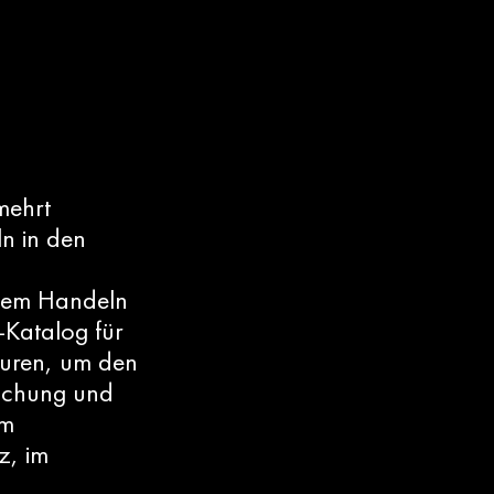
mehrt
n in den
igem Handeln
-Katalog für
turen, um den
rschung und
rm
z, im