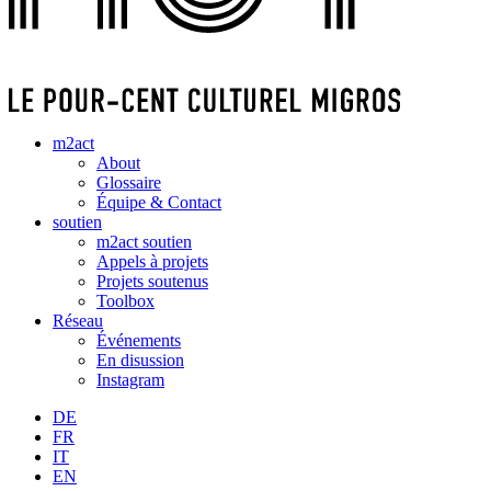
m2act
About
Glossaire
Équipe & Contact
soutien
m2act soutien
Appels à projets
Projets soutenus
Toolbox
Réseau
Événements
En disussion
Instagram
DE
FR
IT
EN