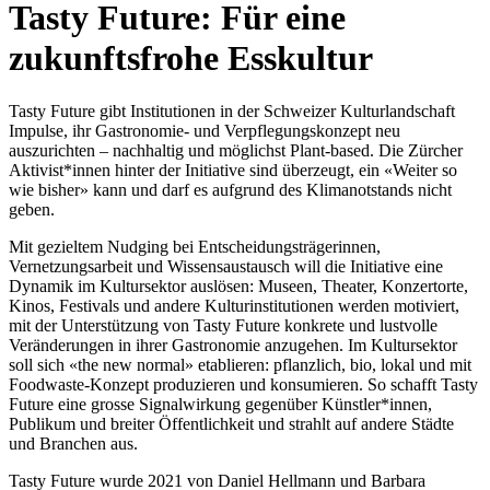
Tasty Future: Für eine
zukunftsfrohe Esskultur
Tasty Future gibt Institutionen in der Schweizer Kulturlandschaft
Impulse, ihr Gastronomie- und Verpflegungskonzept neu
auszurichten – nachhaltig und möglichst Plant-based. Die Zürcher
Aktivist*innen hinter der Initiative sind überzeugt, ein «Weiter so
wie bisher» kann und darf es aufgrund des Klimanotstands nicht
geben.
Mit gezieltem Nudging bei Entscheidungsträgerinnen,
Vernetzungsarbeit und Wissensaustausch will die Initiative eine
Dynamik im Kultursektor auslösen: Museen, Theater, Konzertorte,
Kinos, Festivals und andere Kulturinstitutionen werden motiviert,
mit der Unterstützung von Tasty Future konkrete und lustvolle
Veränderungen in ihrer Gastronomie anzugehen. Im Kultursektor
soll sich «the new normal» etablieren: pflanzlich, bio, lokal und mit
Foodwaste-Konzept produzieren und konsumieren. So schafft Tasty
Future eine grosse Signalwirkung gegenüber Künstler*innen,
Publikum und breiter Öffentlichkeit und strahlt auf andere Städte
und Branchen aus.
Tasty Future wurde 2021 von Daniel Hellmann und Barbara